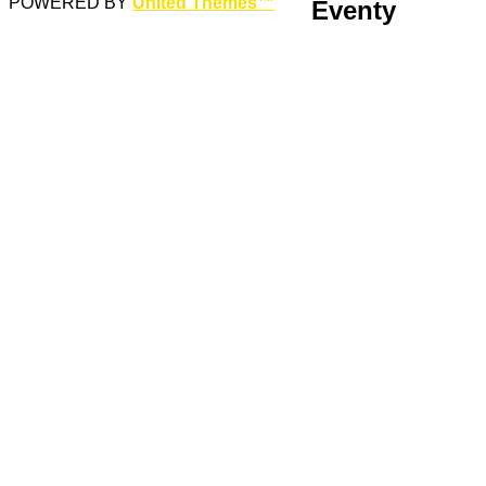
POWERED BY
United Themes™
Eventy