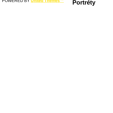
POWERED BY
United Themes™
Portréty