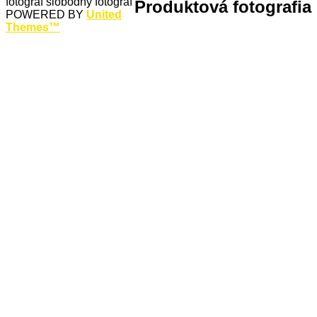
fotograf
slobodný fotograf
Produktová fotografia
POWERED BY
United
Themes™