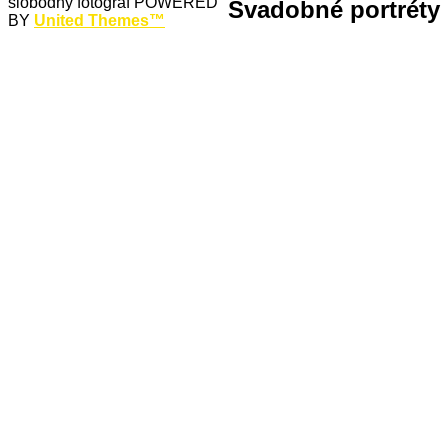
slobodný fotograf POWERED
Svadobné portréty
BY
United Themes™